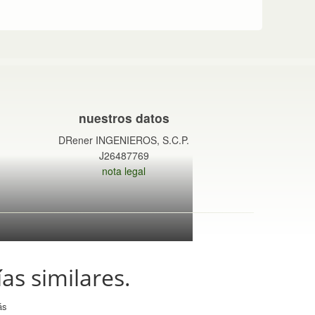
nuestros datos
DRener INGENIEROS, S.C.P.
J26487769
nota legal
ías similares.
ás