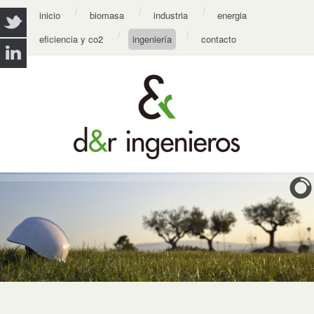
inicio
biomasa
industria
energia
eficiencia y co2
ingeniería
contacto